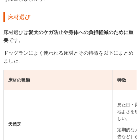
床材選び
床材選びは
愛犬のケガ防止や身体への負担軽減のために重
要
です。
ドッグランによく使われる床材とその特徴を以下にまとめ
ました。
床材の種類
特徴
見た目・柔
地よさを感
しい。
天然芝
定期的なメ
去など）が