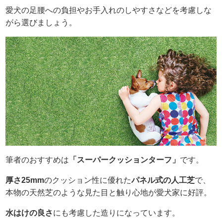
愛犬の足腰への負担やお手入れのしやすさなどを考慮しな
がら選びましょう。
筆者のおすすめは
「スーパークッションターフ」
です。
厚さ25mm
のクッション性に優れた
パネル式の人工芝
で、
本物の天然芝のような見た目と触り心地が愛犬家に好評。
水はけの良さ
にも考慮した造りになっています。