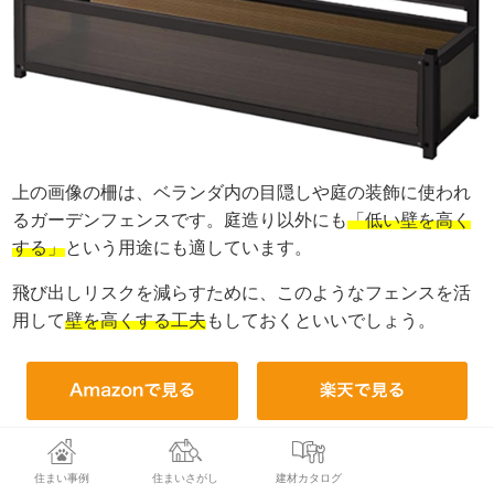
上の画像の柵は、ベランダ内の目隠しや庭の装飾に使われ
るガーデンフェンスです。庭造り以外にも
「低い壁を高く
する」
という用途にも適しています。
飛び出しリスクを減らすために、このようなフェンスを活
用して
壁を高くする工夫
もしておくといいでしょう。
【子犬・シニア犬】体力に合わせた遊び・滑らな
住まい事例
住まいさがし
建材カタログ