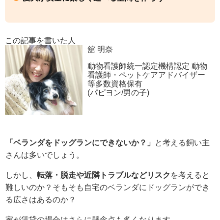
この記事を書いた人
舘 明奈
動物看護師統一認定機構認定 動物
看護師・ペットケアアドバイザー
等多数資格保有
(パピヨン/男の子)
「ベランダをドッグランにできないか？」
と考える飼い主
さんは多いでしょう。
しかし、
転落・脱走や近隣トラブルなどリスク
を考えると
難しいのか？そもそも自宅のベランダにドッグランができ
る広さはあるのか？
家が賃貸の場合はさらに懸念点も多くなります。