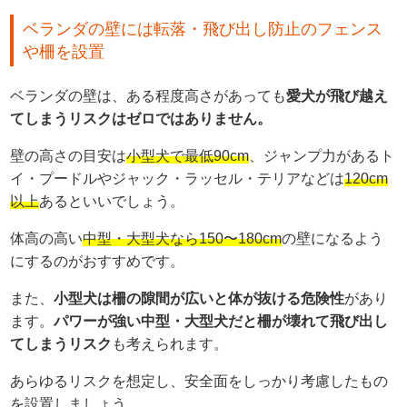
ベランダの壁には転落・飛び出し防止のフェンス
や柵を設置
ベランダの壁は、ある程度高さがあっても
愛犬が飛び越え
てしまうリスクはゼロではありません。
壁の高さの目安は
小型犬で最低90cm
、ジャンプ力があるト
イ・プードルやジャック・ラッセル・テリアなどは
120cm
以上
あるといいでしょう。
体高の高い
中型・大型犬なら150〜180cm
の壁になるよう
にするのがおすすめです。
また、
小型犬は柵の隙間が広いと体が抜ける危険性
があり
ます。
パワーが強い中型・大型犬だと柵が壊れて飛び出し
てしまうリスク
も考えられます。
あらゆるリスクを想定し、安全面をしっかり考慮したもの
を設置しましょう。