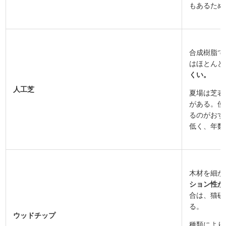
もあるため
合成樹脂で
はほとんど
くい。
人工芝
夏場は芝表
がある。使
るのがおす
低く、年数
木材を細か
ション性が
合は、猫砂
る。
ウッドチップ
種類により