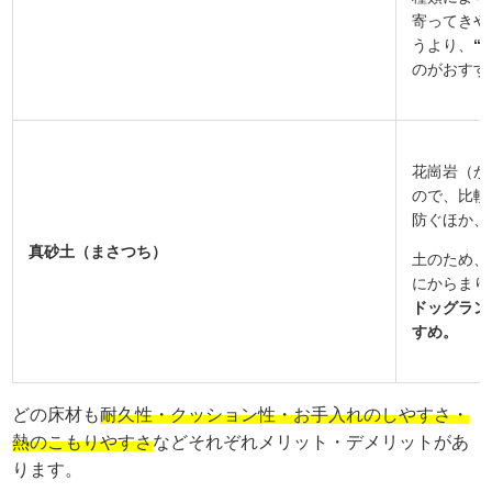
寄ってきや
うより、
“
のがおすす
花崗岩（か
ので、比較
防ぐほか、
真砂土（まさつち）
土のため、
にからまり
ドッグラン
すめ。
どの床材も
耐久性・クッション性・お手入れのしやすさ・
熱のこもりやすさ
などそれぞれメリット・デメリットがあ
ります。