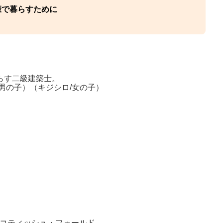
康で暮らすために
らす二級建築士。
/男の子）（キジシロ/女の子）
コティッシュ・フォールド。