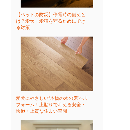
【ペットの防災】停電時の備えと
は？愛犬・愛猫を守るためにでき
る対策
愛犬にやさしい“本物の木の床”へリ
フォーム！上貼りで叶える安全・
快適・上質な住まい空間