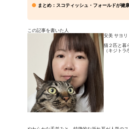
まとめ：スコティッシュ・フォールドが健
この記事を書いた人
安美 サヨリ
猫２匹と暮
（キジトラ
やわらかな毛並みと、特徴的な折れ耳が人気のス