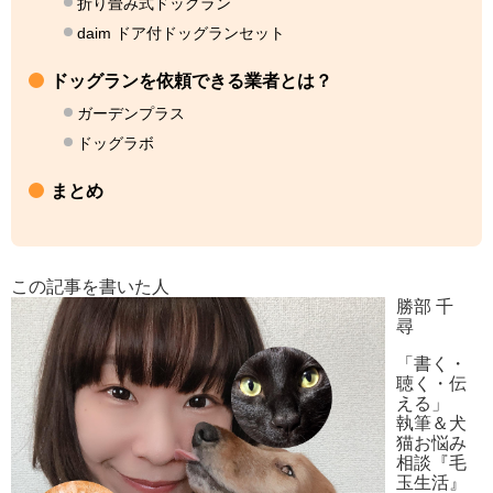
折り畳み式ドッグラン
daim ドア付ドッグランセット
ドッグランを依頼できる業者とは？
ガーデンプラス
ドッグラボ
まとめ
この記事を書いた人
勝部 千
尋
「書く・
聴く・伝
える」
執筆＆犬
猫お悩み
相談『毛
玉生活』