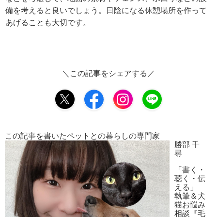
備を考えると良いでしょう。日陰になる休憩場所を作って
あげることも大切です。
＼この記事をシェアする／
この記事を書いたペットとの暮らしの専門家
勝部 千
尋
「書く・
聴く・伝
える」
執筆＆犬
猫お悩み
相談『毛