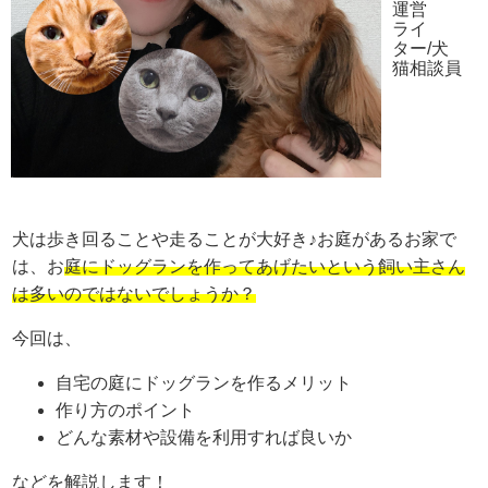
運営
ライ
ター/犬
猫相談員
犬は歩き回ることや走ることが大好き♪お庭があるお家で
は、お
庭にドッグランを作ってあげたいという飼い主さん
は多いのではないでしょうか？
今回は、
自宅の庭にドッグランを作るメリット
作り方のポイント
どんな素材や設備を利用すれば良いか
などを解説します！