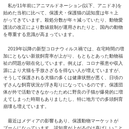
私が11年前にアニマルドネーション(以下、アニドネ)を
始めた当初に比べて、保護犬・保護猫の認知度は年々上
がってきています。殺処分数が年々減っていたり、動物愛
護法の改正により数値規制が運用されたりと、国内の動物
を尊重する意識が高まっています。
2019年以降の新型コロナウィルス禍では、在宅時間の増
加にともない新規飼育率が上がり、もともとあった動物福
祉の問題が顕在化しています。例えば、コロナ罹患や収入
源により犬猫を手放さざるを得ない人が増えていますが、
そうして保護される犬猫の多くは健康状態が悪く、日頃の
ずさんな飼育状況が浮き彫りになっているのです。保護団
体が外で活動できなかったために野良の子猫が爆発的に増
えてしまった時期もありましたし、特に地方での多頭飼育
崩壊も増えています。
最近はメディアの影響もあり、保護動物マーケットが
ブームになっています。認知度が上がるのは喜ばしいこと