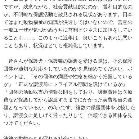
ですが、残念ながら、社会貢献目的なのか、営利目的なの
か、不明瞭な保護活動も散見される現状があります。日本
ではまだ動物福祉の知識が浸透してはいないので、善意の
一般ユーザが気づかぬうちに営利ビジネスに加担をしてい
ることも……。このように近年は、良いこともあれば悪い
こともあり、状況はとても複雑化しています。
皆さんが保護犬・保護猫の譲渡を受ける際は、その保護
団体が適切な対応をしているのかを見極めてください。ポ
イントは、「その個体の病歴や性格を細かく把握している
か」「正式な譲渡前にトライアル期間を設けているか」
「団体の活動収支の情報公開をしており、譲渡費用は医療
費など保護してから譲渡するまでにかかった実費相当の金
額となっているか」の3点です。複数の保護団体を比較した
り、譲渡会に足しげく通ったりして、信頼できる団体を見
つけてください。
法律で動物たちを守れる社会にしたい