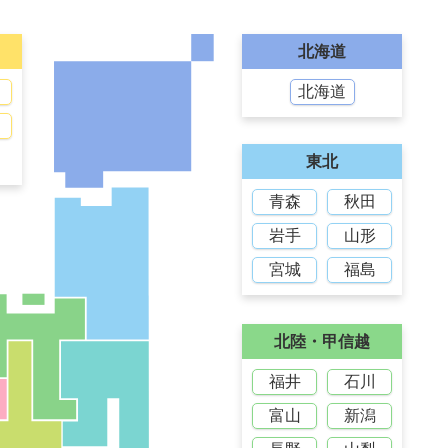
北海道
北海道
東北
青森
秋田
岩手
山形
宮城
福島
北陸・甲信越
福井
石川
富山
新潟