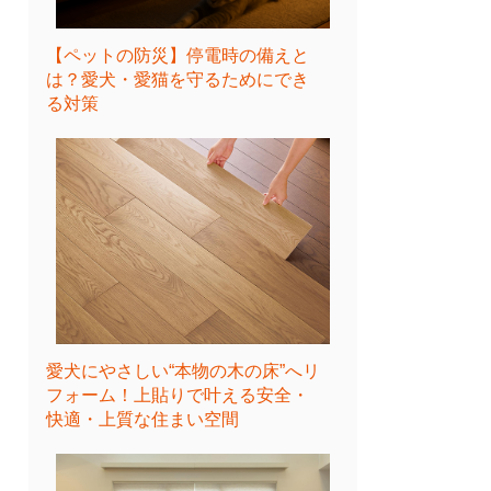
【ペットの防災】停電時の備えと
は？愛犬・愛猫を守るためにでき
る対策
愛犬にやさしい“本物の木の床”へリ
フォーム！上貼りで叶える安全・
快適・上質な住まい空間