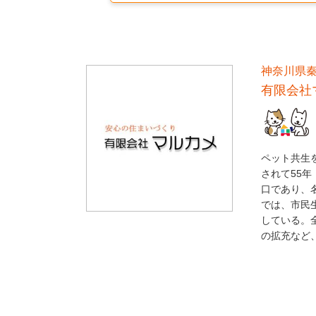
神奈川県
有限会社
ペット共生
されて55
口であり、
では、市民
している。
の拡充など、