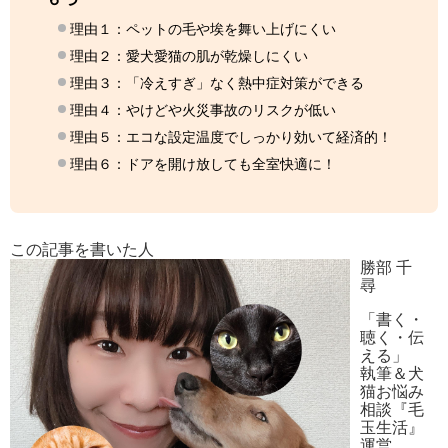
理由１：ペットの毛や埃を舞い上げにくい
理由２：愛犬愛猫の肌が乾燥しにくい
理由３：「冷えすぎ」なく熱中症対策ができる
理由４：やけどや火災事故のリスクが低い
理由５：エコな設定温度でしっかり効いて経済的！
理由６：ドアを開け放しても全室快適に！
この記事を書いた人
勝部 千
尋
「書く・
聴く・伝
える」
執筆＆犬
猫お悩み
相談『毛
玉生活』
運営