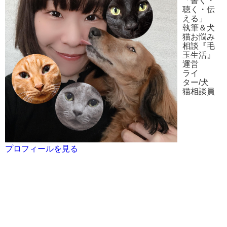
「書く・
聴く・伝
える」
執筆＆犬
猫お悩み
相談『毛
玉生活』
運営
ライ
ター/犬
猫相談員
プロフィールを見る