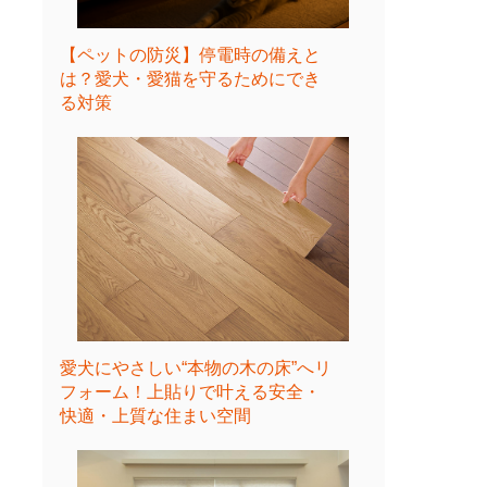
【ペットの防災】停電時の備えと
は？愛犬・愛猫を守るためにでき
る対策
愛犬にやさしい“本物の木の床”へリ
フォーム！上貼りで叶える安全・
快適・上質な住まい空間