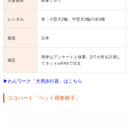
主要素材
軽量アルミ
レンタル
有：小型犬2輪、中型犬2輪の全4種
製造
日本
簡単なアンケートと体重、計7カ所を計測し
補足
てネットorFAXで注文
▶わんワーク「犬用歩行器」はこちら
ココハート「ペット用車椅子」