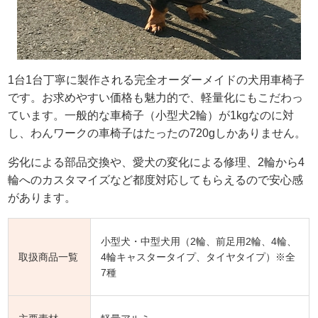
1台1台丁寧に製作される完全オーダーメイドの犬用車椅子
です。お求めやすい価格も魅力的で、軽量化にもこだわっ
ています。一般的な車椅子（小型犬2輪）が1kgなのに対
し、わんワークの車椅子はたったの720gしかありません。
劣化による部品交換や、愛犬の変化による修理、2輪から4
輪へのカスタマイズなど都度対応してもらえるので安心感
があります。
小型犬・中型犬用（2輪、前足用2輪、4輪、
取扱商品一覧
4輪キャスタータイプ、タイヤタイプ）※全
7種