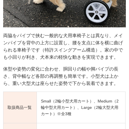
両脇をパイプで挟む一般的な犬用車椅子とは異なり、メイ
ンパイプを背中の上方に設置し、腰を支点に体を横に曲げ
られる車椅子です（特許スイングアーム構造）。家の中で
も小回りが利き、犬本来の軽快な動きを実現できます。
体型や姿勢の変化に合わせ、胴回りの幅や脚パイプの長
さ、背中幅など各部の再調整も簡単です。小型犬は上か
ら、重い大型犬は座らせた姿勢で下から装着できます。
Small（2輪小型犬用カート）、Medium（2
取扱商品一覧
輪中型犬用カート）、Large（2輪大型犬用
カート）※全3種