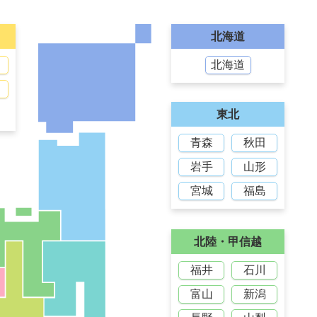
北海道
北海道
東北
青森
秋田
岩手
山形
宮城
福島
北陸・甲信越
福井
石川
富山
新潟