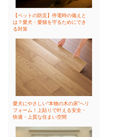
【ペットの防災】停電時の備えと
は？愛犬・愛猫を守るためにでき
る対策
愛犬にやさしい“本物の木の床”へリ
フォーム！上貼りで叶える安全・
快適・上質な住まい空間