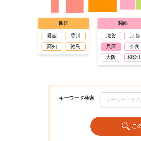
四国
関西
愛媛
香川
滋賀
京都
高知
徳島
兵庫
奈良
大阪
和歌
キーワード検索