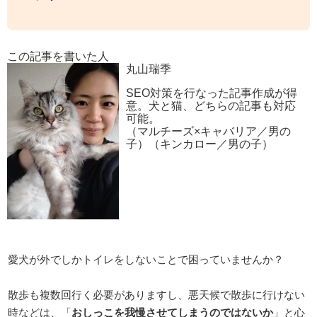
この記事を書いた人
丸山瑞季
SEO対策を行なった記事作成が得
意。犬と猫、どちらの記事も対応
可能。
（マルチーズ×キャバリア／男の
子）（キンカロー／男の子）
愛犬が外でしかトイレをしないことで困っていませんか？
散歩も複数回行く必要がありますし、悪天候で散歩に行けない
時などは、「
おしっこを我慢させてしまうのではないか
」と心