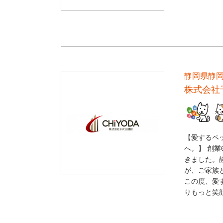
静岡県静
株式会社
【愛するペ
へ。】 創
きました。
が、ご家族
この度、愛
りもっと笑顔