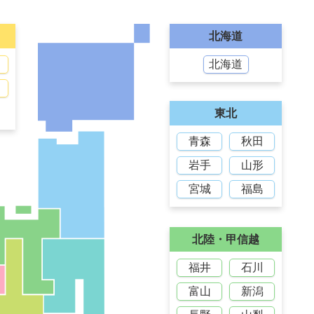
北海道
北海道
東北
青森
秋田
岩手
山形
宮城
福島
北陸・甲信越
福井
石川
富山
新潟