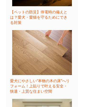
【ペットの防災】停電時の備えと
は？愛犬・愛猫を守るためにでき
る対策
愛犬にやさしい“本物の木の床”へリ
フォーム！上貼りで叶える安全・
快適・上質な住まい空間