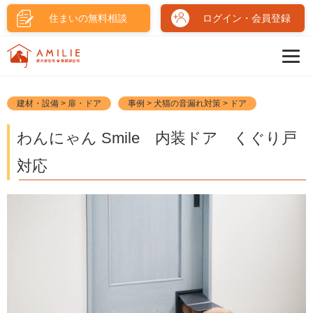
住まいの無料相談
ログイン・会員登録
建材・設備 > 扉・ドア
事例 > 犬猫の音漏れ対策 > ドア
わんにゃん Smile 内装ドア くぐり戸
対応